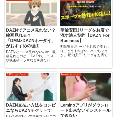
映画・ドラマ・アニメを観る。
NEXT「エラーコード
（電子書籍・雑誌...
gan3000093」 ...
DAZNでアニメ見れない？
明治安田Jリーグをお店で
映画見れる？
流す法人契約【DAZN For
「DMM×DAZNホーダイ」
Business】
がおすすめの理由
明治安田Jリーグをお店で流すに
は、どうすればいいのでしょう
DAZNでアニメ見れないのか、映
か。 明治安田Jリーグをお店で流
画見れるのか。 DAZNでアニメ
すメリットや、DAZNの法人契約
や映画やドラマなどを見たい方
について解説いたします。
に「DMM×DAZNホーダイ」がお
「DAZN for BUSINESS」バーな
すすめである理由を解説しま
どお店でスポーツ専門の動画配
す。 【DMM×DAZNホーダイ】
DAZN（ダゾーン）
Lemino（レミノ）
信サービスDAZNを...
お得なセットプラン「DMMプレ
ミアム」＋「DAZNスタ...
DAZN支払い方法をコンビ
Leminoアプリがダウンロ
ニならDAZNチケットで
ード出来ないインストール
できない
DAZNの支払い方法をコンビニで