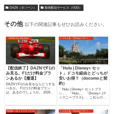
DAZN（ダゾーン）
動画配信サービス（VOD）
その他
以下の関連記事もぜひお読みください。
「DAZN for docomo」
ドコモ入会「Disney+ (ディズニープラス)」
【配信終了】DAZNでF1の
「Hulu | Disney+ セッ
み見る。F1だけ料金プラ
ト」ドコモ経由とどっちが
ンあるか【撤退】
安いお得？（docomoと契
約）
DAZNでF1のみ見るならどうする
べきか。 F1だけの料金プラン
「Hulu | Disney+ セットプラ
は、あるのでしょうか。 2026年
ン」、「Hulu」、「Disney+ (デ
におけるDAZNのF1配信予定、さ
ィズニープラス)」、これらの動
らに「F1 2026」どこで見れるの
画配信サービスを使うのに、
かについてもご案内いたしま
docomoと契約してドコモ経由で
す。 DAZNでF1は見れなくなり
入会するのと、通常入会と、ど
Netflix（ネットフリックス）
ドコモ入会「Disney+ (ディズニープラス)」
ました。 【...
っちが安いのか、お得になるの