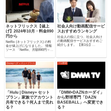
か比較して...
ネットフリックス【値上
社会人向け動画配信サービ
げ】2024年10月・料金890
スおすすめランキング
円から
社会人の役に立つ、社会人向け
の動画配信サービスおすすめご
Netflix (ネットフリックス) の料
紹介します。 【第1位】
金が値上げになりました。 情報
「Amazonプライムビデオ」社会
ソース 「Netflix、月額890円～に
人向け動画配信サービスおすす
値上げ」 （ケータイ Watch
め Amazonプライムビデオが社
2024年10月10日） 新料金
会人におすすめな理由は、いく
（Netflix） Netflix (ネットフリッ
Disney+ (ディズニープラス)
プロ野球
つかありますが、まずはコスト
クス)の新...
パフォー...
「Hulu | Disney+ セット
「DMM×DAZNホーダイ」
プラン」家族でアカウント
から野球専門「DAZN
共有できる？何人まで見れ
BASEBALL」へ変更でき
る？
る？