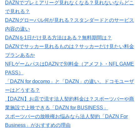
DAZNでプレミアリーグ見れなくなる？見れないならどこ
で見れる？
DAZNグローバル何が見れる？スタンダードとのサービス
内容の違い
DAZNを1日だけ見る方法はある？無料期間は？
DAZNでサッカー見れるものは？サッカーだけ見たい料金
プランあるか
NFLゲームパスはDAZNで別料金（アメフト・NFL GAME
PASS）
「DAZN for docomo」と「DAZN」の違い。ドコモユーザ
ーはどうする？
【DAZN】お店で流す法人契約料金は？スポーツバーや商
業施設で上映できる「DAZN for BUSINESS」
スポーツバーの放映権お悩みなら法人契約「DAZN For
Business」がおすすめの理由