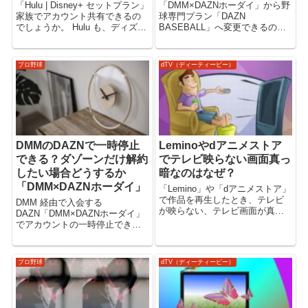
「Hulu | Disney+ セットプラン」
「DMM×DAZNホーダイ」から野
家族でアカウント共有できるの
球専門プラン「DAZN
でしょうか。 Hulu も、ディズニ
BASEBALL」へ変更できるので
ープラスも、家族で共有して使
しょうか。 【DMM×DAZNホー
えるので便利。 その特徴や使い
ダイ】お得なセットプラン
方について解説します。 「Hulu |
「DMMプレミアム」＋「DAZN
プロ野球
dTV（ディーティービー）
Disney+ セットプラン」で...
スタンダード」 「DMM TV」で
アニメ・ドラマ・映画・バ...
DMMのDAZNで一時停止
Leminoやdアニメストア
できる？ダゾーンだけ解約
でテレビ映らない画面真っ
したい場合どうするか
暗なのはなぜ？
「DMM×DAZNホーダイ」
「Lemino」や「dアニメストア」
で作品を再生したとき、テレビ
DMM 経由で入会する
が映らない、テレビ画面が真っ
DAZN「DMM×DAZNホーダイ」
暗なのはなぜなのでしょうか。
でアカウントの一時停止できる
Leminoプレミアム人気の映画・
のでしょうか。 一時停止できな
ドラマ・韓流作品・スポーツや
いなら、DAZN（ダゾーン）だけ
音楽ライブの生配信・オリジナ
解約したい場合どうするかにつ
プロ野球
dTV（ディーティービー）
ル作品の全話など、ここでし
いて解説いたします。
か...
【DMM×DAZNホーダイ】
「DAZN」...