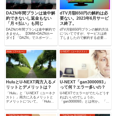
DAZN年間プランは途中解
dTV月額650円の解約は必
約できないし返金もない
要ない。2023年6月サービ
「月々払い」も同じ
ス終了。
DAZNの年間プランは途中解約で
dTV月額650円プランの解約方法
きません。 【DMM×DAZNホー
についてですが、サービスは終
ダイ】「DAZN」でスポーツ
了しましたので解約する必要は
「DMM TV」でアニメ・お笑
ありません。 旧「dTV」ユーザ
い・バラエティ・国内ドラマ＆
ーは「Leminoプレミアム会員」
映画 【DMM×DAZNホーダイ】
へ自動的に移行となりました。
Hulu（フールー）
U-NEXT（ユーネクスト）
DAZN「年間プラン」は途中解約
解約するのであれば、「Lemino
できない DAZNの...
プレミアム」を解約し...
HuluとU-NEXT両方入るメ
U-NEXT「gan3000093」
リットとデメリットは？
って何？エラー多いの？
「Hulu」と「U-NEXT（ユーネク
U-NEXTでエラーがでたらどうす
スト）」両方に入るメリットと
ればいいのでしょうか。
デメリットについて。 「Hulu」
「gan3000093」とは何か。 「U-
でドラマ、映画、バラエティ、
NEXT」で映画・ドラマ・アニメ
アニメ、スポーツ、ニュースを
を観る。（電子書籍・雑誌・マ
見る。 【Hulu】 「U-NEXT」で
ンガも） 【U-NEXT】 U-
「DAZN for docomo」
「DAZN for BUSINESS」（法人契約）