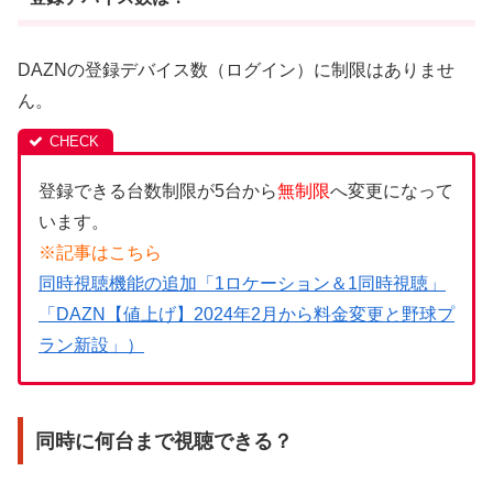
DAZNの登録デバイス数（ログイン）に制限はありませ
ん。
登録できる台数制限が5台から
無制限
へ変更になって
います。
※記事はこちら
同時視聴機能の追加「1ロケーション＆1同時視聴」
「DAZN【値上げ】2024年2月から料金変更と野球プ
ラン新設」）
同時に何台まで視聴できる？