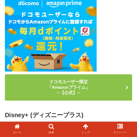
ドコモユーザー限定
「Amazonプライム」
─【公式】─
Disney+ (ディズニープラス)
年額が安くてお得
「Disney+ (ディズニープラス)」
ホーム
検索
トップ
サイドバー