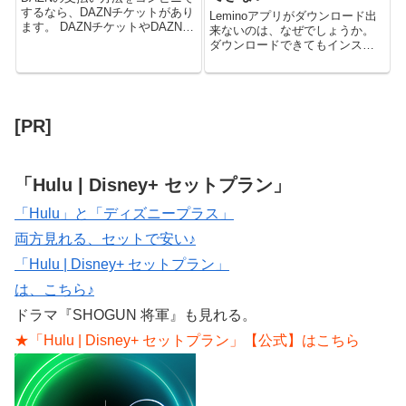
するなら、DAZNチケットがあり
Leminoアプリがダウンロード出
ます。 DAZNチケットやDAZNプ
来ないのは、なぜでしょうか。
リペイドカードについて解説い
ダウンロードできてもインスト
たします。 DAZN支払いをコン
ールできない場合があるかもし
ビニでする DAZN支払いをコン
れません。 そもそもLeminoのア
ビニですることができます。
プリはどこにあるのか。 Lemino
DAZNチケットやD...
プレミアム人気の映画・ドラ
マ・韓流作品・スポーツ...
[PR]
「Hulu | Disney+ セットプラン」
「Hulu」と「ディズニープラス」
両方見れる、セットで安い♪
「Hulu | Disney+ セットプラン」
は、こちら♪
ドラマ『SHOGUN 将軍』も見れる。
★「Hulu | Disney+ セットプラン」【公式】はこちら