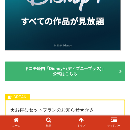
ドコモ経由『Disney+ (ディズニープラス)』
公式はこちら
★お得なセットプランのお知らせ★☆彡
「Hulu」と「ディズニープラス」の両方が使える。
料金が最大20%安いお得なセットプラン♪
ホーム
検索
トップ
サイドバー