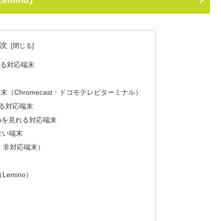
Lemino】
次
れる対応端末
末
る対応端末（Chromecast・ドコモテレビターミナル）
見れる対応端末
inoを見れる対応端末
ない端末
種・非対応端末）
emino）