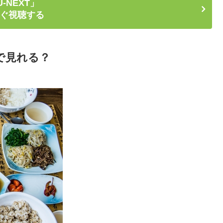
U-NEXT」
ぐ視聴する
版で見れる？