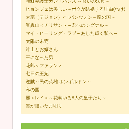
朝鮮弁護士カン・ハンス ～誓いの法典～
ヒョンジェは美しい～ボクが結婚する理由(わけ)
太宗（テジョン）イ･バンウォン～龍の国～
智異山＜チリサン＞～君へのシグナル～
マイ・ヒーリング・ラブ～あした輝く私へ～
太陽の末裔
紳士とお嬢さん
王になった男
花郎＜ファラン＞
七日の王妃
逆賊～民の英雄 ホンギルドン～
私の国
麗＜レイ＞～花萌ゆる8人の皇子たち～
雲が描いた月明り