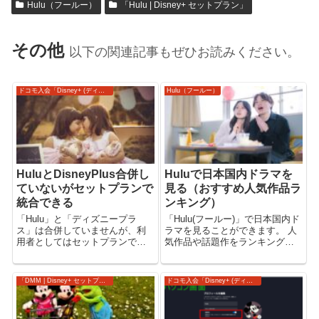
Hulu（フールー）
「Hulu | Disney+ セットプラン」
その他
以下の関連記事もぜひお読みください。
ドコモ入会「Disney+ (ディズニープラス)」
Hulu（フールー）
HuluとDisneyPlus合併し
Huluで日本国内ドラマを
ていないがセットプランで
見る（おすすめ人気作品ラ
統合できる
ンキング）
「Hulu」と「ディズニープラ
「Hulu(フールー)」で日本国内ド
ス」は合併していませんが、利
ラマを見ることができます。 人
用者としてはセットプランで統
気作品や話題作をランキングで
合できます。 「Hulu | Disney+
ご紹介。 「Hulu」でドラマ、映
セットプラン」で「Hulu」も
画、バラエティ、アニメ、スポ
「Disney+（ディズニープラ
ーツ、ニュースを見る。
「DMM | Disney+ セットプラン」
ドコモ入会「Disney+ (ディズニープラス)」
ス）」も、両方が見放題 【Hulu |
【Hulu】 『月夜行路 ―答えは名
Dis...
作の中に―』 『月夜行路...