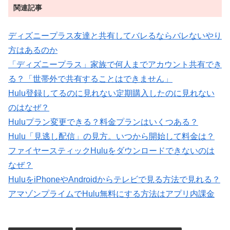
関連記事
ディズニープラス友達と共有してバレるならバレないやり
方はあるのか
「ディズニープラス」家族で何人までアカウント共有でき
る？「世帯外で共有することはできません」
Hulu登録してるのに見れない定期購入したのに見れない
のはなぜ？
Huluプラン変更できる？料金プランはいくつある？
Hulu「見逃し配信」の見方。いつから開始して料金は？
ファイヤースティックHuluをダウンロードできないのは
なぜ？
HuluをiPhoneやAndroidからテレビで見る方法で見れる？
アマゾンプライムでHulu無料にする方法はアプリ内課金