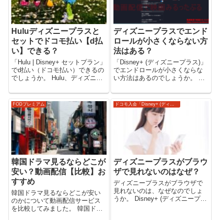
Huluディズニープラスと
ディズニープラスでエンド
セットでドコモ払い【d払
ロールが小さくならない方
い】できる？
法はある？
「Hulu | Disney+ セットプラン」
「Disney+ (ディズニープラス)」
でd払い（ドコモ払い）できるの
でエンドロールが小さくならな
でしょうか。 Hulu、ディズニー
い方法はあるのでしょうか。 ま
プラス、セットプランでのキャ
た、エンドロールが最後まで見
リア決済について解説します。
れないという問題もあるようで
「Hulu | Disney+ セットプラン」
す。 便利な視聴方法も合わせ
FODプレミアム
ドコモ入会「Disney+ (ディズニープラス)」
で「Hulu」も「Disn...
て、以下に解説いたします。
Disney+（ディズニープラ...
韓国ドラマ見るならどこが
ディズニープラスがブラウ
安い？動画配信【比較】お
ザで見れないのはなぜ？
すすめ
ディズニープラスがブラウザで
見れないのは、なぜなのでしょ
韓国ドラマ見るならどこが安い
うか。 Disney+ (ディズニープラ
のかについて動画配信サービス
ス)で映画・ドラマ・アニメを見
を比較してみました。 韓国ドラ
る。 【Disney+ (ディズニープラ
マを見るならどのサービスがい