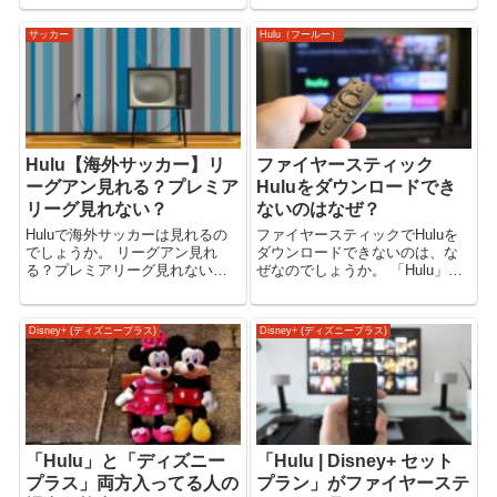
ス)】 ドコモ経由で「Disney+
いのか迷っている方に、おすす
(ディズニープラス)」に申し込む
め動画配信サービスをご紹介し
サッカー
Hulu（フールー）
【...
ます。 【比較】韓国ドラマ見る
ならどこが安い？【動画配信】
【動画配信...
Hulu【海外サッカー】リ
ファイヤースティック
ーグアン見れる？プレミア
Huluをダウンロードでき
リーグ見れない？
ないのはなぜ？
Huluで海外サッカーは見れるの
ファイヤースティックでHuluを
でしょうか。 リーグアン見れ
ダウンロードできないのは、な
る？プレミアリーグ見れない？
ぜなのでしょうか。 「Hulu」で
「Hulu」でドラマ、映画、バラ
ドラマ、映画、バラエティ、ア
エティ、アニメ、スポーツ、ニ
ニメ、スポーツ、ニュースを見
ュースを見る。 【Hulu】 Huluで
る。 【Hulu】 ファイヤースティ
Disney+ (ディズニープラス)
Disney+ (ディズニープラス)
海外サッカー見れる？見れな
ック（Fire TV Stick） ファイヤ
い？ Huluで海外サッ...
ースティッ...
「Hulu」と「ディズニー
「Hulu | Disney+ セット
プラス」両方入ってる人の
プラン」がファイヤーステ