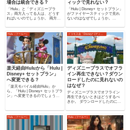
場合は統合できる？
ィックで見れない？
「Hulu」と「ディズニープラ
「Hulu | Disney+ セットプラン」
ス」両方入ってる人は、どうす
がファイヤースティックで見れ
ればいいのでしょうか。 両方入
ないのはなぜでしょうか。
ってる場合、2つの契約を「Hulu
「Hulu | Disney+ セットプラン」
| Disney+ セットプラン」に統合
で「Hulu」も「Disney+（ディズ
して1本化できます。 どちらか1
ニープラス）」も、両方が見放
Hulu（フールー）
ドコモ入会「Disney+ (ディズニープラス)」
つを契約している方はこちらの
題 【Hulu | Dis...
記事へ 「Hul...
楽天経由Huluから「Hulu |
ディズニープラスでオフラ
Disney+ セットプラン」
イン再生できない？ダウン
へ変更できる？
ロードしたのに見れないの
はなぜ？
「楽天モバイル経由Hulu」か
ら、「Hulu | Disney+ セットプラ
ディズニープラスでオフライン
ン」へ変更できるのでしょう
再生できないときはどうするべ
か。 「楽天モバイル経由Hulu」
きか。 ダウンロードしたのに見
と「Hulu | Disney+ セットプラ
れないのは、なぜなのでしょう
ン」の違いや、特徴などについ
か。 Disney+ (ディズニープラ
て解説いたします。 「Hulu ...
ス)で映画・ドラマ・アニメを見
Hulu（フールー）
Hulu（フールー）
る。 【Disney+ (ディズニープラ
ス)】 ドコモ経由...