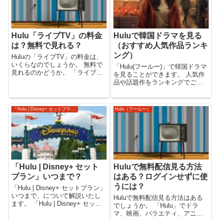
Hulu「ライブTV」の料金
Huluで韓国ドラマを見る
は？無料で見れる？
（おすすめ人気作品ランキ
ング）
Huluの「ライブTV」の料金は、
いくらなのでしょうか。 無料で
「Hulu(フールー)」で韓国ドラマ
見れるのかどうか。 「ライブ
を見ることができます。 人気作
TV」の番組や視聴方法について
品や話題作をランキングでご紹
も解説いたします。 「Hulu」で
介。 「Hulu」でドラマ、映画、
ドラマ、映画、バラエティ、ア
バラエティ、アニメ、スポー
ニメ、スポーツ、ニュースを見
ツ、ニュースを見る。 【Hulu】
「Hulu | Disney+ セットプラン」
Hulu（フールー）
る。 【Hulu】 Hulu...
『弱いヒーロー Class1』（Hulu
オリジナル...
「Hulu | Disney+ セット
Huluで無料配信見る方法
プラン」いつまで？
はある？ログインせずに使
うには？
「Hulu | Disney+ セットプラン」
いつまで、について解説いたし
Huluで無料配信見る方法はある
ます。 「Hulu | Disney+ セット
でしょうか。 「Hulu」でドラ
プラン」で「Hulu」も「Disney+
マ、映画、バラエティ、アニ
(ディズニープラス)」も、両方が