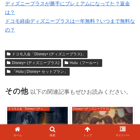
ディズニープラスが勝手にプレミアムになってた？返金
は？
ドコモ経由ディズニープラスは一年無料？いつまで無料な
の？
ドコモ入会「Disney+ (ディズニープラス)」
Disney+ (ディズニープラス)
Hulu（フールー）
「Hulu | Disney+ セットプラン」
その他
以下の関連記事もぜひお読みください。
ドコモ入会「Disney+ (ディズニープラス)」
Disney+ (ディズニープラス)
ホーム
検索
トップ
サイドバー