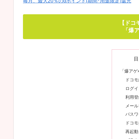
毎月、最大20％のdポイント(期間･用途限定)還元
【ドコモ
「爆アゲ
目
「爆アゲ×N
ドコモ経由
ログイ
利用登
メール
パスワ
ドコモ
再起動