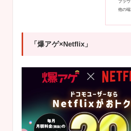
ブラウ
他の端
「爆アゲ×Netflix」