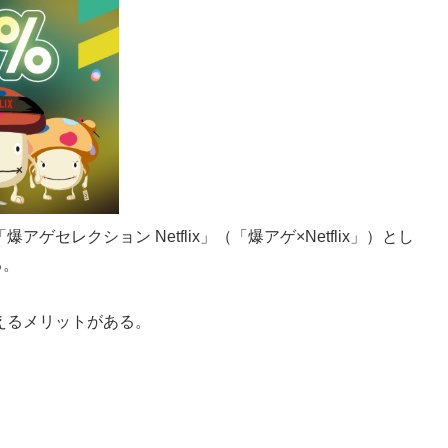
アゲセレクション Netflix」（「爆アゲ×Netflix」）とし
る。
使えるメリットがある。