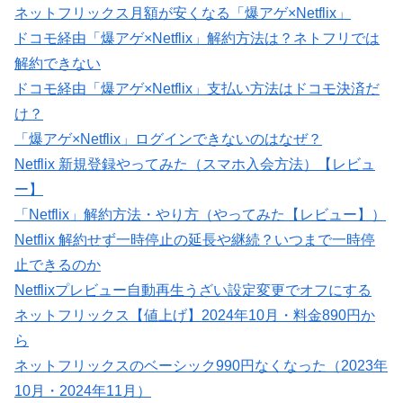
ネットフリックス月額が安くなる「爆アゲ×Netflix」
ドコモ経由「爆アゲ×Netflix」解約方法は？ネトフリでは
解約できない
ドコモ経由「爆アゲ×Netflix」支払い方法はドコモ決済だ
け？
「爆アゲ×Netflix」ログインできないのはなぜ？
Netflix 新規登録やってみた（スマホ入会方法）【レビュ
ー】
「Netflix」解約方法・やり方（やってみた【レビュー】）
Netflix 解約せず一時停止の延長や継続？いつまで一時停
止できるのか
Netflixプレビュー自動再生うざい設定変更でオフにする
ネットフリックス【値上げ】2024年10月・料金890円か
ら
ネットフリックスのベーシック990円なくなった（2023年
10月・2024年11月）