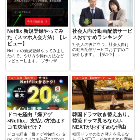
ならどこが安い？【動画配信】
【動画配信...
Netflix 新規登録やってみ
社会人向け動画配信サービ
た（スマホ入会方法）【レ
スおすすめランキング
ビュー】
社会人の役に立つ、社会人向け
の動画配信サービスおすすめご
Netflix の新規登録やってみまし
紹介します。 【第1位】
たので、やり方や操作方法など
「Amazonプライムビデオ」社会
レビューします。 ブラウザ
人向け動画配信サービスおすす
（Androidスマホ）で入会
め Amazonプライムビデオが社
Androidのスマホでブラウザを使
会人におすすめな理由は、いく
って、ネットフリックスの公式
ドコモ入会「Netflix」
ドコモ入会「Disney+ (ディズニープラス)」
つかありますが、まずはコスト
ウェブサイト（netflix.com）に
パフォー...
て操作してい...
ドコモ経由「爆アゲ
韓国ドラマ吹き替えあり。
×Netflix」支払い方法はド
韓流ドラマ見るならU-
コモ決済だけ？
NEXTがおすすめな理由
ドコモ経由「爆アゲ×Netflix」支
韓国ドラマの吹き替えを見るな
払い方法はドコモ決済だけなの
ら「U-NEXT」がおすすめな理由