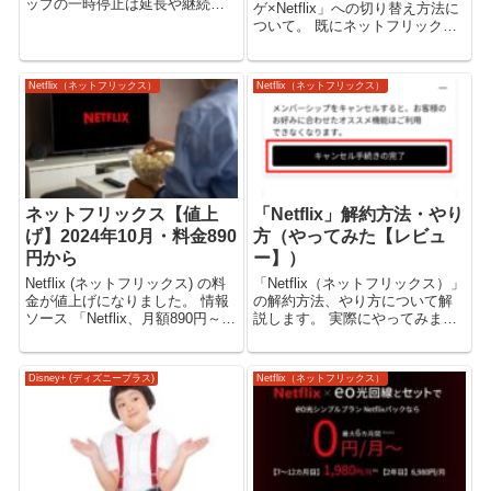
ップの一時停止は延長や継続で
ゲ×Netflix」への切り替え方法に
きるのか。 Netflixを解約しない
ついて。 既にネットフリックス
で一時停止 Netflixでは、解約を
の会員でも、ドコモ入会へ切り
しないで一時停止することもで
替えできるのでしょうか。 切り
きます。 解約（キャンセル）
替えできますが、いくつか注意
Netflix（ネットフリックス）
Netflix（ネットフリックス）
は、Netf...
点もありますので、「ドコモ経
由 Netflix」...
ネットフリックス【値上
「Netflix」解約方法・やり
げ】2024年10月・料金890
方（やってみた【レビュ
円から
ー】）
Netflix (ネットフリックス) の料
「Netflix（ネットフリックス）」
金が値上げになりました。 情報
の解約方法、やり方について解
ソース 「Netflix、月額890円～に
説します。 実際にやってみまし
値上げ」 （ケータイ Watch
たので、画像、動画ありでレビ
2024年10月10日） 新料金
ュー。 サブスクリプションを解
（Netflix） Netflix (ネットフリッ
約（「Netflix（ネットフリック
Disney+ (ディズニープラス)
Netflix（ネットフリックス）
クス)の新...
ス）」） 「Netflix（ネットフリ
ックス）」の...