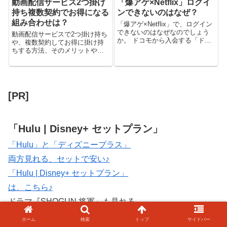
動画配信サービス2つ掛け
「爆アゲ×Netflix」ログイ
持ち複数契約でお得になる
ンできないのはなぜ？
組み合わせは？
「爆アゲ×Netflix」で、ログイン
できないのはなぜなのでしょう
動画配信サービスで2つ掛け持ち
か。 ドコモから入会する「ドコ
や、複数契約してお得に掛け持
モ経由Netflix」について解説しま
ちする方法、そのメリットやデ
す。 「爆アゲ×Netflix」ドコモか
メリットについてご説明いたし
ら入会するNetflixの爆アゲセレク
ます。 動画配信サービスで、お
ション。 毎月、最大20％の...
得になる組み合わせの、おすす
め例もご紹介。 動画配信サービ
ス掛け持ちして複数契約するメ
[PR]
リット・よ...
「Hulu | Disney+ セットプラン」
「Hulu」と「ディズニープラス」
両方見れる、セットで安い♪
「Hulu | Disney+ セットプラン」
は、こちら♪
ドラマ『SHOGUN 将軍』も見れる。
★「Hulu | Disney+ セットプラン」【公式】はこちら
ホーム
検索
トップ
サイドバー