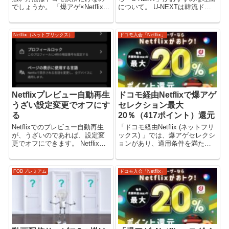
でしょうか。 「爆アゲ×Netflix」
について。 U-NEXTは韓流ドラ
ドコモから入会するNetflixの爆ア
マの配信が充実しています。
ゲセレクション。 毎月、最大
「U-NEXT」で映画・ドラマ・ア
20％のdポイント(期間･用途限定)
ニメを観る。（電子書籍・雑
Netflix（ネットフリックス）
ドコモ入会「Netflix」
還元 【ドコモ経由Netflix...
誌・マンガも） 【U-NEXT】 韓
流ドラマ吹き替えで見...
Netflixプレビュー自動再生
ドコモ経由Netflixで爆アゲ
うざい設定変更でオフにす
セレクション最大
る
20％（417ポイント）還元
Netflixでのプレビュー自動再生
「ドコモ経由Netflix (ネットフリ
が、うざいのであれば、設定変
ックス) 」では、爆アゲセレクシ
更でオフにできます。 Netflixの
ョンがあり、適用条件を満たす
プレビュー再生 Netflixでは、作
と最大20％のdポイントが還元さ
品一覧のホーム画面などで、そ
れる。 ドコモから入会する
の作品の映像がプレビュー再生
Netflixの爆アゲセレクション「爆
FODプレミアム
ドコモ入会「Netflix」
されます。 このプレビュー再生
アゲ×Netflix」について解説いた
は、自動で開始...
します...