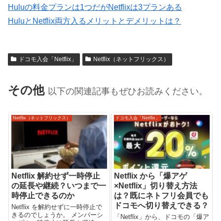
Huluの料金プランは1つだがNetflixは3プランある
HuluとNetflix両方入るメリットとデメリットは？
ドコモ入会「Netflix」
Netflix（ネットフリックス）
その他
以下の関連記事もぜひお読みください。
Netflix（ネットフリックス）
ドコモ入会「Netflix」
Netflix 解約せず一時停止
Netflix から「爆アゲ
の延長や継続？いつまで一
×Netflix」切り替え方法
時停止できるのか
は？既にネトフリ会員でも
ドコモへ切り替えできる？
Netflix を解約せずに一時停止で
きるのでしょうか。 メンバーシ
「Netflix」から、ドコモの「爆ア