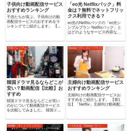
子供向け動画配信サービス
「eo光 Netflixパック」料
おすすめランキング
金は？無料でネットフリッ
クス利用できる？
子供たちが喜ぶ、子供向けの動
画配信サービスのおすすめをラ
eo光のNetflixパックの「eo光シ
ンキングでご紹介します。 【第1
ンプルプラン Netflixパック」と
位】「Hulu」子供向け動画配信
はどのようなサービス内容なの
サービスおすすめ 「Hulu」は、
でしょうか。 料金や、無料で利
日本テレビ系列の動画配信サー
用できるキャンペーンなどにつ
ビスのため、日テレ系のテレビ
いても解説いたします。 「eo光
FODプレミアム
Disney+ (ディズニープラス)
番組が充実。 過去に放送され
シンプルプラン Netflixパック」
た...
eo光...
韓国ドラマ見るならどこが
主婦向け動画配信サービス
安い？動画配信【比較】お
おすすめランキング
すすめ
主婦向けの動画配信サービスお
すすめをご紹介します。 【第1
韓国ドラマ見るならどこが安い
位】「Netflix」主婦向け動画配信
のかについて動画配信サービス
サービスおすすめ Netflix では、
を比較してみました。 韓国ドラ
韓国ドラマが多く配信されてい
マを見るならどのサービスがい
ます。 テレビCMやYoutube広告
いのか迷っている方に、おすす
でNetflixの配信する韓国ドラマ
め動画配信サービスをご紹介し
Netflix（ネットフリックス）
ドコモ入会「Disney+ (ディズニープラス)」
の...
ます。 【比較】韓国ドラマ見る